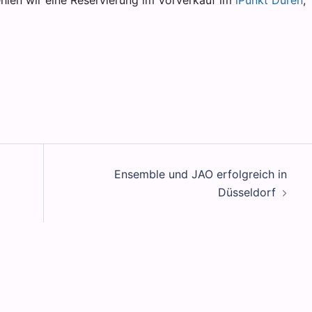
hlen wir eine Reservierung im Vorverkauf im
iPunkt Düren
,
Ensemble und JAO erfolgreich in
Düsseldorf