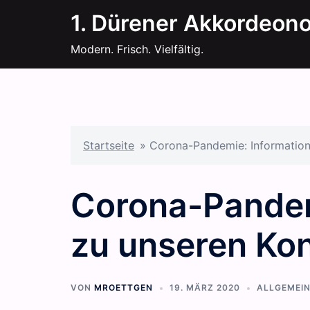
Zum
1. Dürener Akkordeon
Inhalt
springen
Modern. Frisch. Vielfältig.
Startseite
»
Corona-Pandemie: Information
Corona-Pandem
zu unseren Ko
VON
MROETTGEN
19. MÄRZ 2020
ALLGEMEI