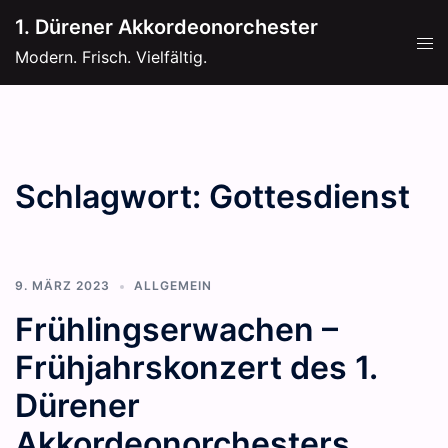
Zum
1. Dürener Akkordeonorchester
Inhalt
Men
Modern. Frisch. Vielfältig.
springen
ums
Schlagwort:
Gottesdienst
9. MÄRZ 2023
ALLGEMEIN
Frühlingserwachen –
Frühjahrskonzert des 1.
Dürener
Akkordeonorchesters